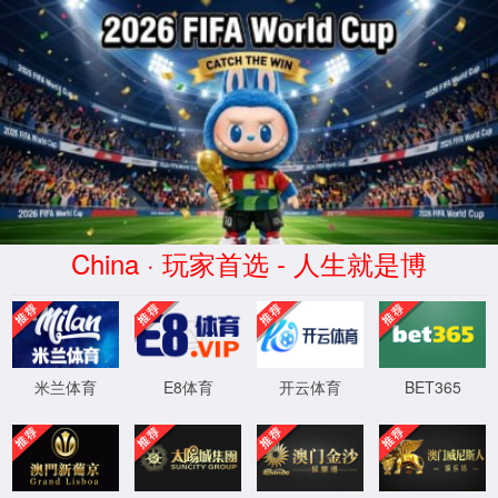
永乐高ylg030net(股份公司)-Officia
永乐高70net官网
入口
师资队伍
科研管理